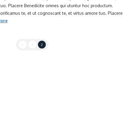
 tuo. Placere Benedicite omnes qui utuntur hoc productum.
rificamus te, et ut cognoscant te, et virtus amore tuo. Placere
ore
←
1
2