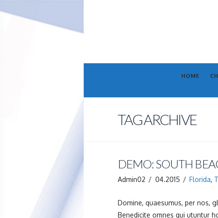
HOME
CH
TAG ARCHIVE
DEMO: SOUTH BEA
Admin02
04.2015
Florida
,
T
Domine, quaesumus, per nos, glo
Benedicite omnes qui utuntur h