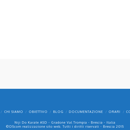
CHI SIAMO
OBIETTIVO
BLOG
DOCUMENTAZIONE
ORARI
C
Niji Do Karate ASD - Gradone Val Trompia - Brescia - Italia
©
DScom
realizzazione sito web. Tutti i diritti riservati - Brescia 2015