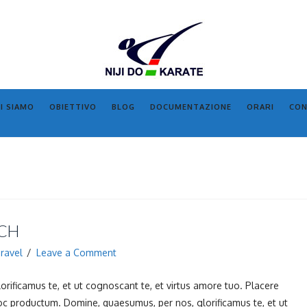
I SIAMO
OBIETTIVO
BLOG
DOCUMENTAZIONE
ORARI
CON
CH
ravel
Leave a Comment
rificamus te, et ut cognoscant te, et virtus amore tuo. Placere
oc productum. Domine, quaesumus, per nos, glorificamus te, et ut